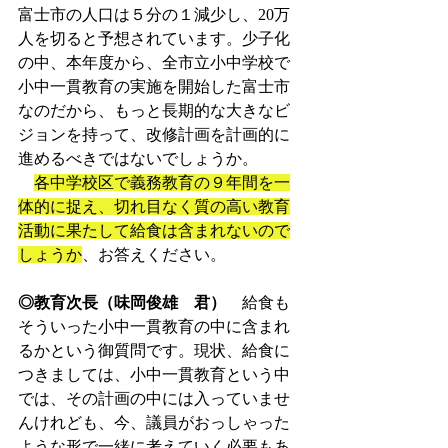
富士市の人口は５分の１減少し、20万
人を切ると予想されています。少子化
の中、本年度から、全市立小中学校で
小中一貫教育の実施を開始した富士市
なのだから、もっと長期的な大きなビ
ジョンを持って、改修計画を計画的に
進めるべきではないでしょうか。
各中学校区で義務教育の９年間を一
体的に捉え、切れ目なく質の高い教育
活動に果たして給食は含まれないので
しょうか
、お答えください。
◎教育次長（味岡俊雄　君）
　給食も
そういった小中一貫教育の中に含まれ
るかという御質問です。現状、給食に
つきましては、小中一貫教育という中
では、その計画の中には入っていませ
んけれども、今、議員がおっしゃった
ような形で
一緒に考えていく必要もあ