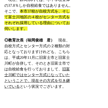
の37.8％しか自校給食ではありません。
そこで、
本市37校が自校方式を、そし
て富士川地区の４校がセンター方式を
それぞれ採用している理由についてお
伺いします。
◎教育次長（味岡俊雄　君）
　現在、
自校方式とセンター方式の２種類の対
応となっておりますけれども、こちら
は、平成20年11月に旧富士市と旧富士
川町が合併して、そのとき旧富士市で
は自校給食を行っておりまして、
旧富
士川町ではセンター方式になっていた
ということで、現在その方式を引き継
いでいる
という状況でございます。
◆３番（市川真未　議員
）　自校方式
についてももともと採用していたとい