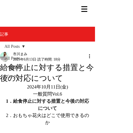
記事
All Posts
市川まみ
All Posts
2025年6月13日
読了時間: 18分
給食停止に対する措置と今
一般質問
後の対応について
ブログ
2024年10月11日(金)
一般質問Vol.6
1．
給食停止に対する措置と今後の対応
について
2．
おもちゃ花火はどこで使用できるの
か