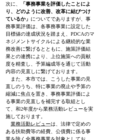
次に、
「事務事業を評価したことによ
り、どのように改善、改革に結びつけ
ているか」
についてでありますが、事
務事業評価は、各事務事業に設定した
目標値の達成状況を踏まえ、PDCAのマ
ネジメントサイクルによる継続的な業
務改善に繋げるとともに、施策評価結
果との連携により、上位施策への貢献
度を精査し、予算編成等を通じて活動
内容の見直しに繋げております。
　また、本市では、こうした事業の見
直しのうち、特に事業の廃止や予算の
縮減に焦点を置き、事務事業評価によ
る事業の見直しを補完する取組とし
て、和2年度から業務活動レビューを実
施しております。
業務活勤レビュー
は、法律で定めの
ある扶助費等の経費、公債費に係る事
業を除く全事務事業を対象としてお