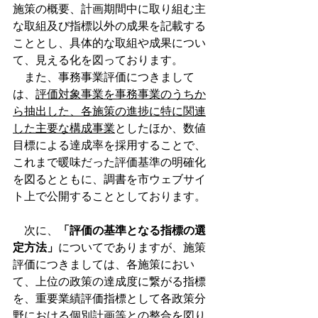
施策の概要、計画期間中に取り組む主
な取組及び指標以外の成果を記載する
こととし、具体的な取組や成果につい
て、見える化を図っております。
　また、事務事業評価につきまして
は、
評価対象事業を事務事業のうちか
ら抽出した、各施策の進捗に特に関連
した主要な構成事業
としたほか、数値
目標による達成率を採用することで、
これまで暖味だった評価基準の明確化
を図るとともに、調書を市ウェブサイ
ト上で公開することとしております。
　次に、
「評価の基準となる指標の選
定方法」
についてでありますが、施策
評価につきましては、各施策におい
て、上位の政策の達成度に繋がる指標
を、重要業績評価指標として各政策分
野における個別計画等との整合を図り