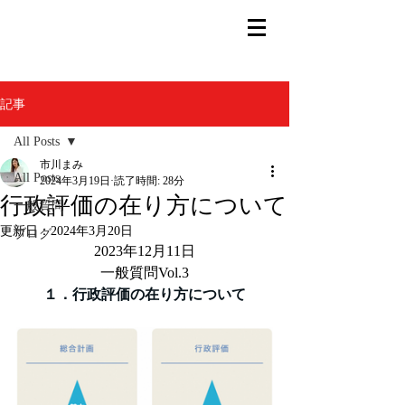
記事
All Posts
市川まみ
All Posts
2024年3月19日
読了時間: 28分
行政評価の在り方について
一般質問
更新日：
2024年3月20日
ブログ
2023年12月11日
一般質問Vol.3
１．行政評価の在り方について