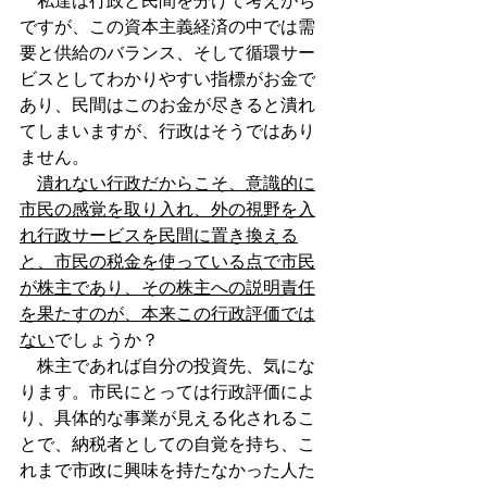
　私達は行政と民間を分けて考えがち
ですが、この資本主義経済の中では需
要と供給のバランス、そして循環サー
ビスとしてわかりやすい指標がお金で
あり、民間はこのお金が尽きると潰れ
てしまいますが、行政はそうではあり
ません。
潰れない行政だからこそ、意識的に
市民の感覚を取り入れ、外の視野を入
れ行政サービスを民間に置き換える
と、市民の税金を使っている点で市民
が株主であり、その株主への説明責任
を果たすのが、本来この行政評価では
ない
でしょうか？
　株主であれば自分の投資先、気にな
ります。市民にとっては行政評価によ
り、具体的な事業が見える化されるこ
とで、納税者としての自覚を持ち、こ
れまで市政に興味を持たなかった人た