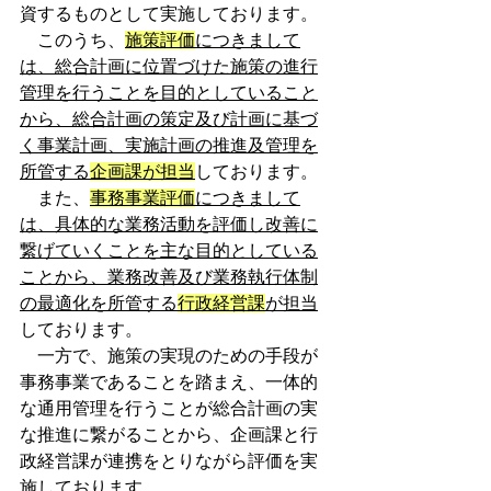
資するものとして実施しております。
　このうち、
施策評価
につきまして
は、総合計画に位置づけた施策の進行
管理を行うことを目的としていること
から、総合計画の策定及び計画に基づ
く事業計画、実施計画の推進及管理を
所管する
企画課が担当
しております。
　また、
事務事業評価
につきまして
は、具体的な業務活動を評価し改善に
繋げていくことを主な目的としている
ことから、業務改善及び業務執行体制
の最適化を所管する
行政経営課
が担当
しております。
　一方で、施策の実現のための手段が
事務事業であることを踏まえ、一体的
な通用管理を行うことが総合計画の実
な推進に繋がることから、企画課と行
政経営課が連携をとりながら評価を実
施しております。