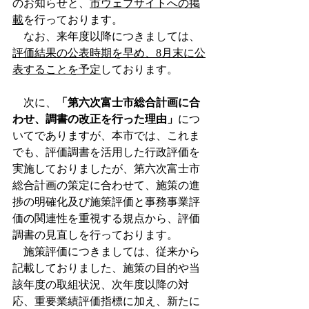
のお知らせと、
市ウェブサイトへの掲
載
を行っております。
　なお、来年度以降につきましては、
評価結果の公表時期を早め、8月末に公
表することを予定
しております。
　次に、
「第六次富士市総合計画に合
わせ、調書の改正を行った理由」
につ
いてでありますが、本市では、これま
でも、評価調書を活用した行政評価を
実施しておりましたが、第六次富士市
総合計画の策定に合わせて、施策の進
捗の明確化及び施策評価と事務事業評
価の関連性を重視する規点から、評価
調書の見直しを行っております。
　施策評価につきましては、従来から
記載しておりました、施策の目的や当
該年度の取組状況、次年度以降の対
応、重要業績評価指標に加え、新たに