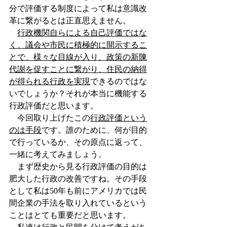
分で評価する制度によって私は意識改
革に繋がるとは正直思えません。
行政機関自らによる自己評価ではな
く、議会や市民に積極的に開示するこ
とで、様々な目線が入り、政策の新陳
代謝を促すことに繋がり、住民の納得
が得られる行政を実現
できるのではな
いでしょうか？それが本当に機能する
行政評価だと思います。
　今回取り上げたこの
行政評価という
のは手段
です。誰のために、何が目的
で行っているか、その原点に返って、
一緒に考えてみましょう。　
　まず歴史から見る行政評価の目的は
肥大した行政の改善ですね。その手段
として私は50年も前にアメリカでは民
間企業の手法を取り入れているという
ことはとても重要だと思います。