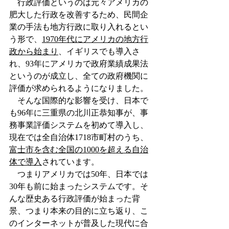
　行政評価というのは元々アメリカの
肥大した行政を改善するため、民間企
業の手法も地方行政に取り入れるとい
う形で、
1970年代にアメリカの地方行
政から始まり
、イギリスでも導入さ
れ、93年にアメリカで政府業績成果法
というのが成立し、全ての政府機関に
評価が求められるようになりました。
　そんな国際的な影響を受け、日本で
も96年に三重県の北川正恭知事が、事
務事業評価システムを初めて導入し、
現在では全自治体1718市町村のうち、
富士市を含む全国の1000を超える自治
体で導入
されています。
　つまりアメリカでは50年、日本では
30年も前に始まったシステムです。そ
んな歴史ある行政評価が始まった背
景、つまり本来の目的に立ち返り、こ
のインターネットが普及した現代に合