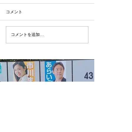
コメント
高校生が「もしも市長に
吉原地区防災会
コメントを追加…
なったら」を熱弁！未来
してきました！
の富士を考えるセミナー
に参加しました