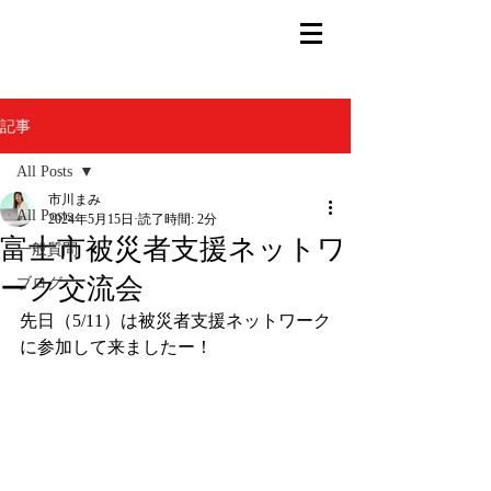
記事
All Posts
市川まみ
All Posts
2024年5月15日
読了時間: 2分
富士市被災者支援ネットワ
一般質問
ーク交流会
ブログ
先日（5/11）は被災者支援ネットワーク
に参加して来ましたー！